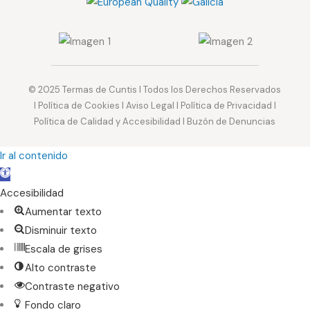
© 2025
Termas de Cuntis
I Todos los Derechos Reservados
I
Política de Cookies
I
Aviso Legal
I
Política de Privacidad
I
Política de Calidad y Accesibilidad
I
Buzón de Denuncias
Ir al contenido
Abrir
barra
Accesibilidad
de
Aumentar texto
herramientas
Disminuir texto
Escala de grises
Alto contraste
Contraste negativo
Fondo claro