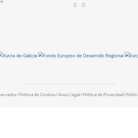
os
servados I
Política de Cookies
I
Aviso Legal
I
Política de Privacidad
I
Políti