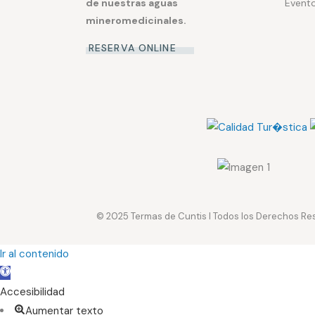
de nuestras aguas
Event
mineromedicinales.
RESERVA ONLINE
© 2025
Termas de Cuntis
I Todos los Derechos Re
Ir al contenido
Abrir
barra
Accesibilidad
de
Aumentar texto