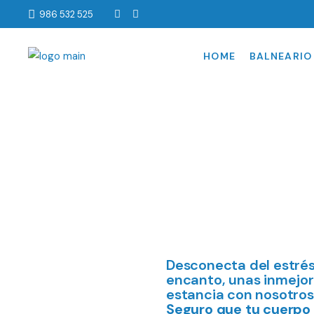
986 532 525
ACQUAFORM
HOTEL 
OFERTAS
HOTEL
HOME
BALNEARIO
BALNEA
MASAJES
TARIFA
PROGRAMAS
TERAPÉUTICOS
ACQUAFORM
PROGRAMAS LÚDICOS
OFERTAS
INDIBA
MASAJES
TARIFAS Y HORARIOS
PROGRAMAS
TERAPÉUTIC
PROGRAMAS 
INDIBA
Desconecta del estrés
TARIFAS Y H
encanto, unas inmejor
estancia con nosotros 
Seguro que tu cuerpo