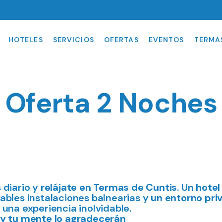
LA VIRGEN****
OFERTAS
TERMAS PREMIUM
INFORMACIÓN
TURÍSTICA
 CASTRO DO
MASAJES
HOTELES
SERVICIOS
OFERTAS
EVENTOS
TERMA
RIO****
PROGRAMAS
S
TERAPÉUTICOS
PROGRAMAS LÚDICOS
HOTEL LA VIRGEN****
OFERTAS
TERMAS PREMIUM
INFORM
TURÍSTI
Oferta 2 Noches
INDIBA
HOTEL CASTRO DO
MASAJES
BALNEARIO****
TARIFAS Y HORARIOS
PROGRAMAS
TARIFAS
TERAPÉUTICOS
OS
PROGRAMAS LÚDICOS
LÚDICOS
INDIBA
TARIFAS Y HORARIOS
 diario y
relájate en Termas de Cuntis
. Un
hotel
ORARIOS
ables instalaciones balnearias y
un entorno priv
una experiencia inolvidable.
 y tu mente lo agradecerán