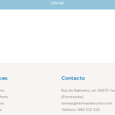
ENVIAR
ces
Contacto
rio
Rua do Balneario, s/n 36670 Cu
form
(Pontevedra)
ios
termas@termasdecuntis.com
s
Teléfono: 986 532 525