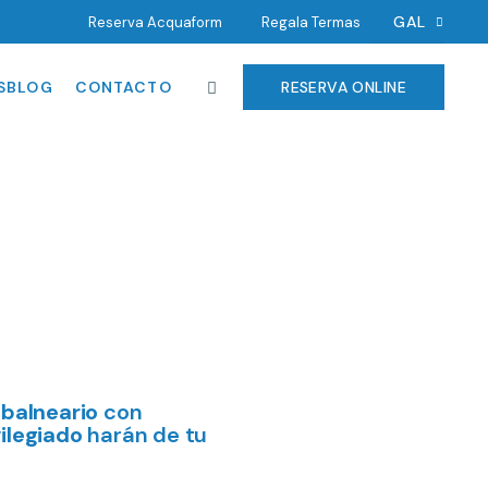
GAL
Reserva Acquaform
Regala Termas
EN
SBLOG
CONTACTO
RESERVA ONLINE
DE
PORT
ACIÓN
CA
 balneario
con
ilegiado
harán de tu