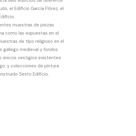
a seis edificios de diferente
o, el Edificio García Flórez, el
dificio.
rentes muestras de piezas
na como las expuestas en el
estras de tipo religioso en el
rte gallego medieval y fondos
s únicos vestigios existentes
go; y colecciones de pintura
nstruido Sexto Edificio.