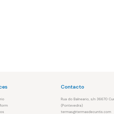
ces
Contacto
rio
Rua do Balneario, s/n 36670 Cu
form
(Pontevedra)
ios
termas@termasdecuntis.com