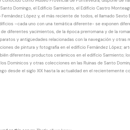
 conocido como Museo Provincial de Pontevedra, dispone de hast
 Santo Domingo, el Edificio Sarmiento, el Edificio Castro Monteagud
o Fernández López y, el más reciente de todos, el llamado Sexto E
edificios –cada uno con una temática diferente- se exponen dife
 de diferentes yacimientos, de la época prerromana y de la roma
paratos y antigüedades relacionadas con la navegación y otras mu
cciones de pintura y fotografía en el edificio Fernández López; a
ién diferentes productos cerámicos en el edificio Sarmiento; lo
los Dominicos y otras colecciones en las Ruinas de Santo Domin
ego desde el siglo XIX hasta la actualidad en el recientemente co