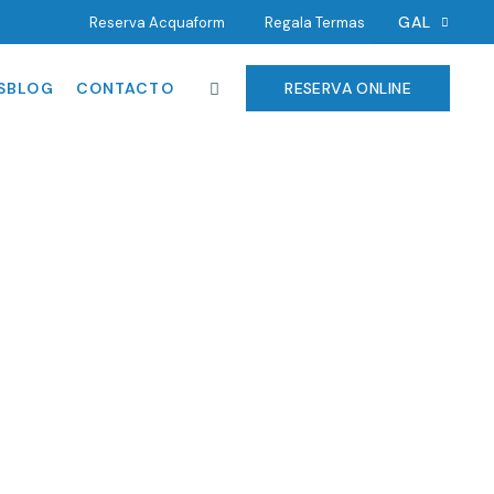
GAL
Reserva Acquaform
Regala Termas
EN
SBLOG
CONTACTO
RESERVA ONLINE
DE
PORT
ACIÓN
CA